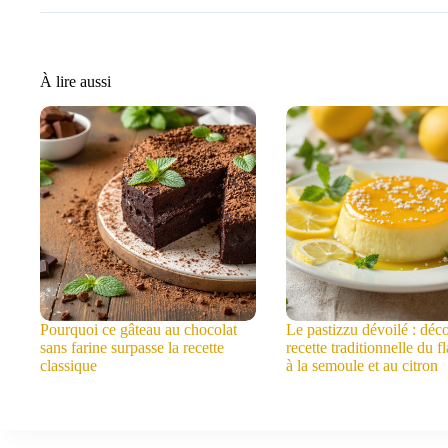
À lire aussi
Pourquoi ce gâteau au chocolat
Le pastizzu dévoilé : déc
sans farine surpasse la recette
recette traditionnelle du f
classique
à la semoule et au citron