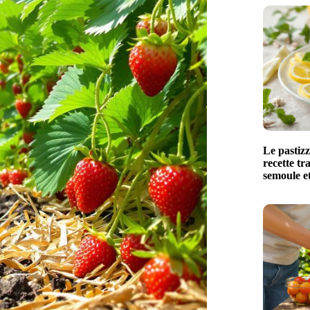
Le pastizz
recette tr
semoule et