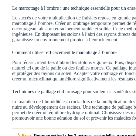
Le marcottage à l’ombre : une technique essentielle pour un enr
Le succès de votre multiplication de fraisiers repose en grande pa
marcottage à l’ombre. Créer un ombrage temporaire permet de rédu
encourageant ainsi un enracinement rapide et solide. Cette métho
ingénieuse. En disposant les stolons à l’abri des rayons directs du
garantissez un environnement propice à l’enracinement.
Comment utiliser efficacement le marcottage à l’ombre
Pour réussir, identifiez d’abord les stolons vigoureux. Puis, disp
naturel tel que de la paille ou des feuilles mortes. Ce paillage jo
et protéger des rayons du soleil. Adapter votre ombrage en foncti
créer un microclimat qui améliore significativement les résultats d
Techniques de paillage et d’arrosage pour soutenir la santé des s
Le maintien de l’humidité est crucial lors de la multiplication des 
nuire au développement des racines. Une technique de paillage b
permet de créer un équilibre hydrique optimal. Choisissez des mat
promouvoir une bonne aération du sol et prévenir les maladies f
À lire :
Potager estival : les 3 astuces essentielles pour ma