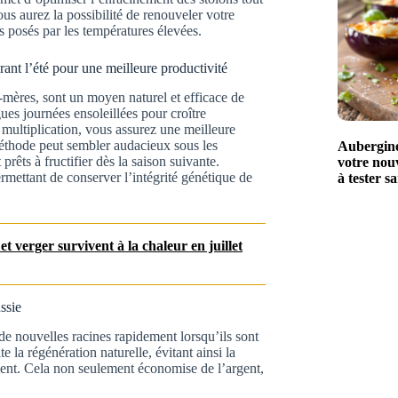
ous aurez la possibilité de renouveler votre
s posés par les températures élevées.
urant l’été pour une meilleure productivité
s-mères, sont un moyen naturel et efficace de
gues journées ensoleillées pour croître
multiplication, vous assurez une meilleure
méthode peut sembler audacieux sous les
Aubergines
prêts à fructifier dès la saison suivante.
votre nouv
rmettant de conserver l’intégrité génétique de
à tester s
t verger survivent à la chaleur en juillet
ssie
de nouvelles racines rapidement lorsqu’ils sont
 la régénération naturelle, évitant ainsi la
ent. Cela non seulement économise de l’argent,