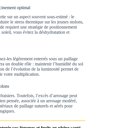
acinement optimal
rtie sur un aspect souvent sous-estimé : le
ire le stress thermique sur les jeunes stolons,
de requiert une stratégie de positionnement
 soleil, vous évitez la déshydratation et
osez-les légèrement enterrés sous un paillage
uera un double rôle : maintenir l’humidité du sol
on de l’évolution de la luminosité permet de
e votre multiplication.
tolons
fraisiers. Toutefois, l’excès d’arrosage peut
ien pensée, associée à un arrosage modéré,
ériaux de paillage naturels et aérés pour
ongiques.
intenir vos légumes et fruits en pleine santé