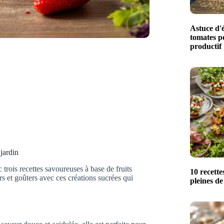
Astuce d'é
tomates p
productif
jardin
trois recettes savoureuses à base de fruits
10 recette
ers et goûters avec ces créations sucrées qui
pleines de