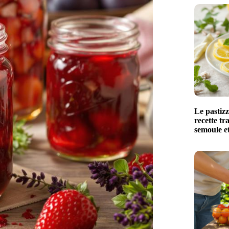
Le pastizz
recette tr
semoule et