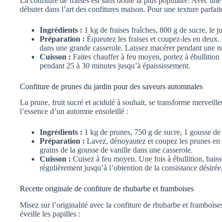
La confiture de fraises est sans doute la plus populaire. Avec une 
débuter dans l’art des confitures maison. Pour une texture parfait
Ingrédients :
1 kg de fraises fraîches, 800 g de sucre, le ju
Préparation :
Équeutez les fraises et coupez-les en deux. 
dans une grande casserole. Laissez macérer pendant une nui
Cuisson :
Faites chauffer à feu moyen, portez à ébullition
pendant 25 à 30 minutes jusqu’à épaississement.
Confiture de prunes du jardin pour des saveurs automnales
La prune, fruit sucré et acidulé à souhait, se transforme merveil
l’essence d’un automne ensoleillé :
Ingrédients :
1 kg de prunes, 750 g de sucre, 1 gousse de 
Préparation :
Lavez, dénoyautez et coupez les prunes en 
grains de la gousse de vanille dans une casserole.
Cuisson :
Cuisez à feu moyen. Une fois à ébullition, baisse
régulièrement jusqu’à l’obtention de la consistance désiré
Recette originale de confiture de rhubarbe et framboises
Misez sur l’originalité avec la confiture de rhubarbe et frambois
éveille les papilles :