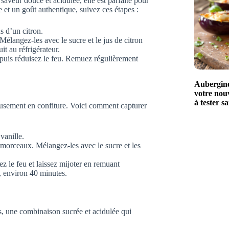
saveur douce et acidulée, elle est parfaite pour
e et un goût authentique, suivez ces étapes :
s d’un citron.
Mélangez-les avec le sucre et le jus de citron
t au réfrigérateur.
 puis réduisez le feu. Remuez régulièrement
Aubergines
votre nouv
à tester s
leusement en confiture. Voici comment capturer
vanille.
morceaux. Mélangez-les avec le sucre et les
z le feu et laissez mijoter en remuant
e, environ 40 minutes.
es, une combinaison sucrée et acidulée qui