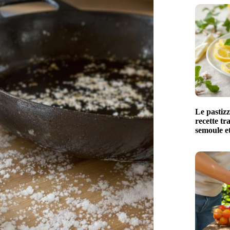
Le pastizz
recette tr
semoule et