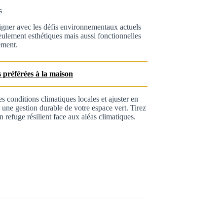
s
ligner avec les défis environnementaux actuels
seulement esthétiques mais aussi fonctionnelles
ement.
s préférées à la maison
s conditions climatiques locales et ajuster en
 une gestion durable de votre espace vert. Tirez
n refuge résilient face aux aléas climatiques.