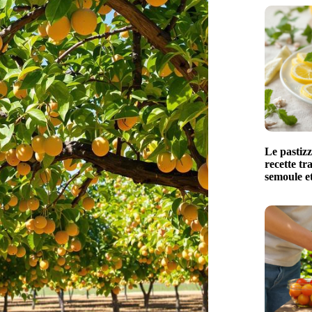
Le pastizz
recette tr
semoule et