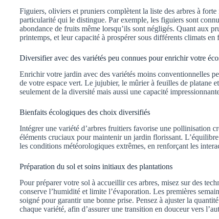
Figuiers, oliviers et pruniers complètent la liste des arbres à fort
particularité qui le distingue. Par exemple, les figuiers sont conn
abondance de fruits même lorsqu’ils sont négligés. Quant aux pr
printemps, et leur capacité à prospérer sous différents climats en 
Diversifier avec des variétés peu connues pour enrichir votre éc
Enrichir votre jardin avec des variétés moins conventionnelles p
de votre espace vert. Le jujubier, le mûrier à feuilles de platane e
seulement de la diversité mais aussi une capacité impressionnante à
Bienfaits écologiques des choix diversifiés
Intégrer une variété d’arbres fruitiers favorise une pollinisation cr
éléments cruciaux pour maintenir un jardin florissant. L’équilibre
les conditions météorologiques extrêmes, en renforçant les interac
Préparation du sol et soins initiaux des plantations
Pour préparer votre sol à accueillir ces arbres, misez sur des tec
conserve l’humidité et limite l’évaporation. Les premières semain
soigné pour garantir une bonne prise. Pensez à ajuster la quantit
chaque variété, afin d’assurer une transition en douceur vers l’a