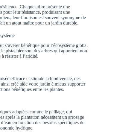
e résilience. Chaque arbre présente une
us pour leur résistance, produisant une
uniers, leur floraison est souvent synonyme de
fait un atout maître pour un jardin durable.
osystème
eut s’avérer bénéfique pour l’écosystème global
t le pistachier sont des arbres qui apportent non
 résister à l’aridité.
oisée efficace et stimule la biodiversité, des
 ainsi créé aide votre jardin à mieux supporter
tions bénéfiques entre les plantes.
hniques adaptées comme le paillage, qui
es après la plantation nécessitent un arrosage
é d’eau en fonction des besoins spécifiques de
utonomie hydrique.